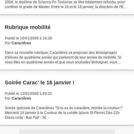
2008, le diplôme de Science Po Toulouse va être totalement refondu, pour
conférer le grade de Master. Entre le 16 et le 18 janvier, la direction de l'IEP a
présenté un projet de réforme...
Rubrique mobilité
Publié le 16/01/2008 à 16:28
Par
Caractères
Dans sa nouvelle rubrique, Caractères va proposer des témoignages
d'élèves de quatrième année qui parleront de leur année de mobilité. Si
vous êtes en quatrième année et que vous souhaitez témoigner, vous
pouvez nous contacter par courriel : caracteres.iep...
Soirée Carac' le 16 janvier !
Publié le 13/01/2008 à 09:22
Par
Caractères
Soirée spéciale de Caractères "Si tu as du caractère, montre la couleur !"
Mercredi 16 janvier à la Couleur de la culotte (place St Pierre) Dès 22h
Dress code : fluo PaF : 3€
___________________________________________ Mise à jour :
Retrouvez les photos...