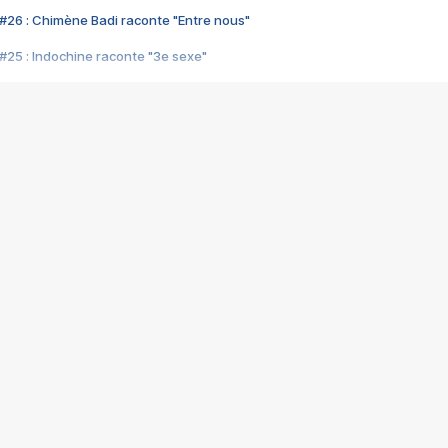
#26 : Chimène Badi raconte "Entre nous"
#25 : Indochine raconte "3e sexe"
#24 : Zaho raconte "C'est chelou"
#23 : Patrick Bruel raconte "Au café des délices"
#22 : Kyo raconte "Le chemin"
#21 : Nolwenn Leroy raconte "Cassé"
#20 : Patrick Hernandez raconte "Born to be alive"
#19 : Lorie raconte "Près de moi"
#18 : Michael Jones raconte "A nos actes manqués" (avec Jean-Jacque
#17 : Khaled raconte "Aïcha"
#16 : Corneille raconte "Parce qu'on vient de loin"
#15 : Indochine raconte "L'aventurier"