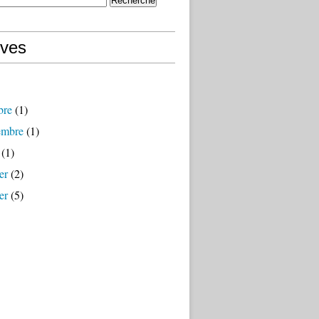
ives
bre
(1)
embre
(1)
(1)
er
(2)
er
(5)