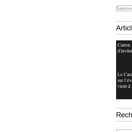
Artic
Carton
d'invita
Le Cara
sur l’é
vient d.
Rech