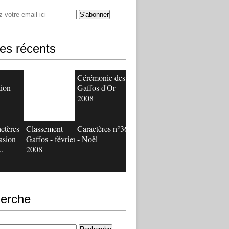
les récents
Cérémonie des
tion
Gaffos d'Or
2008
ctères
Classement
Caractères n°36
vasion
Gaffos - février
- Noël
..
2008
erche