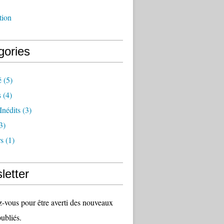
tion
gories
é
(5)
s
(4)
Inédits
(3)
3)
s
(1)
letter
vous pour être averti des nouveaux
publiés.