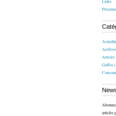
Links
Présenta
Caté
Actualit
Archive
Articles 
Gaffos
(
Concour
News
Abonnez-
articles 