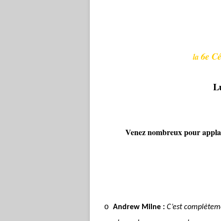
6e Cé
la
Lu
Venez nombreux pour applaud
o
Andrew Milne :
C’est complèteme