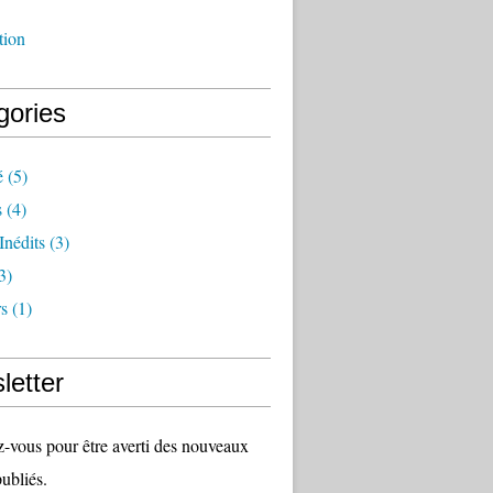
tion
gories
é
(5)
s
(4)
Inédits
(3)
3)
s
(1)
letter
vous pour être averti des nouveaux
publiés.