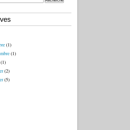
ives
bre
(1)
embre
(1)
(1)
er
(2)
er
(5)