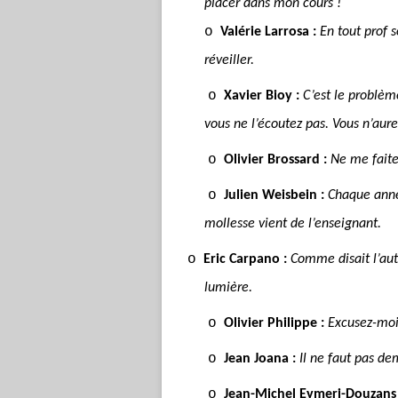
placer dans mon cours !
o
Valérie Larrosa :
En tout prof 
réveiller.
o
Xavier Bioy :
C’est le problèm
vous ne l’écoutez pas. Vous n’aur
o
Olivier Brossard :
Ne me faites
o
Julien Weisbein :
Chaque anné
mollesse vient de l’enseignant.
o
Eric Carpano :
Comme disait l’autr
lumière.
o
Olivier Philippe :
Excusez-moi,
o
Jean Joana :
Il ne faut pas de
o
Jean-Michel Eymeri-Douzans 