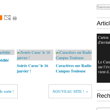
0
Artic
Carton
d'invita
ilité
Le Cara
Soirée Carac' le 16
Caractères sur Radio
sur l’é
janvier !
Campus Toulouse
vient d.
e sortir !
NOUVEAU SITE !
Rech