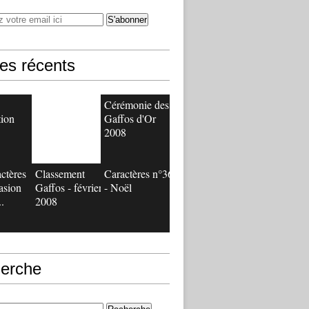
les récents
Cérémonie des
tion
Gaffos d'Or
2008
ctères
Classement
Caractères n°36
vasion
Gaffos - février
- Noël
..
2008
erche