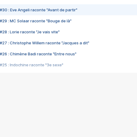
#30 : Eve Angeli raconte "Avant de partir"
#29 : MC Solaar raconte "Bouge de là"
28 : Lorie raconte "Je vais vite"
#27 : Christophe Willem raconte "Jacques a dit"
#26 : Chimène Badi raconte "Entre nous"
#25 : Indochine raconte "3e sexe"
#24 : Zaho raconte "C'est chelou"
#23 : Patrick Bruel raconte "Au café des délices"
#22 : Kyo raconte "Le chemin"
#21 : Nolwenn Leroy raconte "Cassé"
#20 : Patrick Hernandez raconte "Born to be alive"
#19 : Lorie raconte "Près de moi"