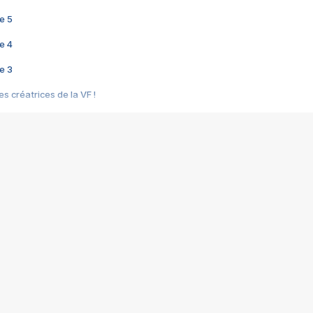
e 5
e 4
e 3
s créatrices de la VF !
e 2
e 1
e Mektoub My Love arrive enfin ! Rencontre avec Shaïn Boumedine et Sal
i : après Toni en famille
elle réalise le bouleversant Dites lui que je l'aime
ais ! Rencontre autour de Vie privée de Rebecca Zlotowski
 de Marguerite, Grave... Rencontre avec Ella Rumpf
 Les Rêveurs, un film intime sur la santé mentale